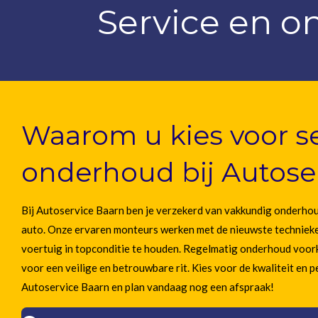
Service en 
Waarom u kies voor s
onderhoud bij Autose
Bij Autoservice Baarn ben je verzekerd van vakkundig onderhou
auto. Onze ervaren monteurs werken met de nieuwste technieke
voertuig in topconditie te houden. Regelmatig onderhoud voor
voor een veilige en betrouwbare rit. Kies voor de kwaliteit en p
Autoservice Baarn en plan vandaag nog een afspraak!