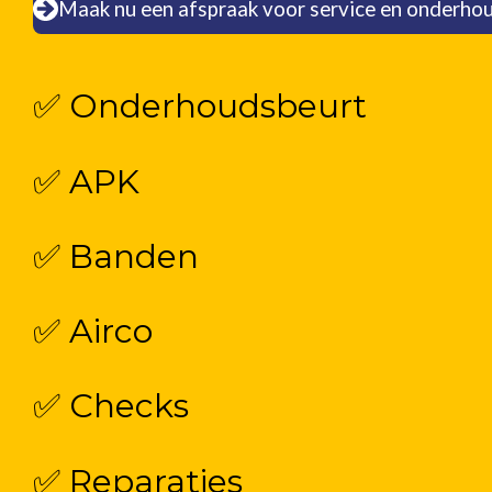
Maak nu een afspraak voor service en onderho
✅ Onderhoudsbeurt
✅ APK
✅ Banden
✅ Airco
✅ Checks
✅ Reparaties