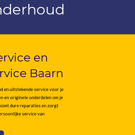
onderhoud
ervice en
rvice Baarn
d en uitstekende service voor je
n en originele onderdelen om je
komt dure reparaties en zorgt
ersoonlijke service van