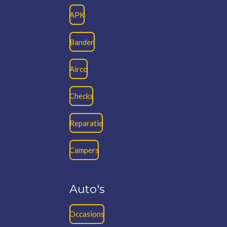
APK
Banden
Airco
Checks
Reparatie
Campers
Auto's
Occasions